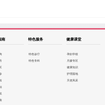
指南
特色服务
健康课堂
询
特色诊疗
孕妇学校
号
特色专科
月嫂专区
区
健康知识
诊
护理园地
检
天使风采
知
航
南