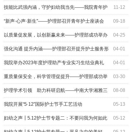
保健院举行第二届实习生护理个案竞赛暨结业典礼
技能比武强内涵，守护妇幼我当先——我院青年护
11-12
士冯修荣荣获2025年常德市青年护士岗位技能竞赛个人三等
“新声·心声·新生”——护理部召开青年护士座谈会
09-18
奖
以质量促发展，以创新赢未来——护理部成功举办
04-25
第三届护理质量改进项目案例比赛
强化沟通 提升内涵——护理部召开提升护士服务形
04-01
象启动会
我院举办2023年度护理助产专业实习生结业典礼
04-01
重质量保安全，科学管理促提升——护理部成功举
03-30
办第二届护理PDCA循环应用竞赛
护理学术引领 助力科研启航——中南大学湘雅三
08-08
医院护理专家团队莅临指导工作
我院开展“5·12”国际护士节手工艺活动
05-13
妇幼之声┃5.12护士节专题二：不要问我为何如此
05-12
眷念
妇幼之声┃5.12护士节专题一：平凡之中的美好
05-12