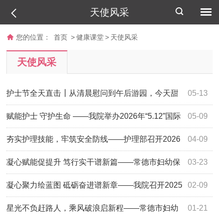
天使风采
您的位置：
首页
>
健康课堂
>
天使风采
天使风采
护士节全天直击┃从清晨慰问到午后游园，今天甜
05-13
度超标
赋能护士 守护生命 ——我院举办2026年“5.12”国际
05-09
护士节庆祝表彰大会
夯实护理技能，牢筑安全防线——护理部召开2026
04-09
年护理人员一季度业务培训会
凝心赋能促提升 笃行实干谱新篇——常德市妇幼保
03-23
健院举办2026年护理管理能力提升专项培训班
凝心聚力绘蓝图 砥砺奋进谱新章——我院召开2025
02-09
年度护理工作述职大会
星光不负赶路人，乘风破浪启新程——常德市妇幼
01-21