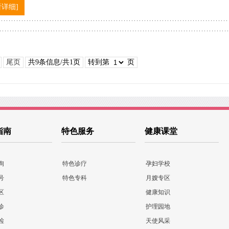
看详细]
尾页
共9条信息/共1页
转到第
页
指南
特色服务
健康课堂
询
特色诊疗
孕妇学校
号
特色专科
月嫂专区
区
健康知识
诊
护理园地
检
天使风采