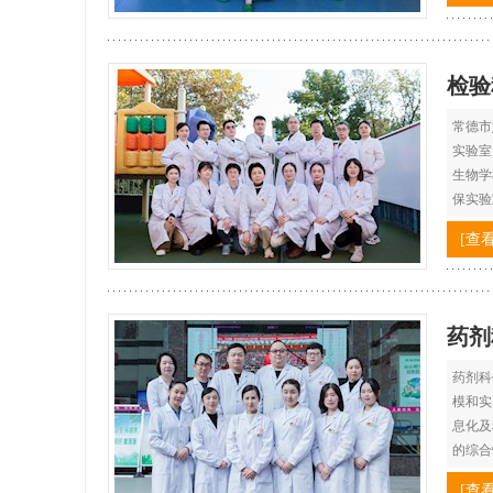
检验
常德市
实验室
生物学
保实验
[查
药剂
药剂科
模和实
息化及
的综合
[查