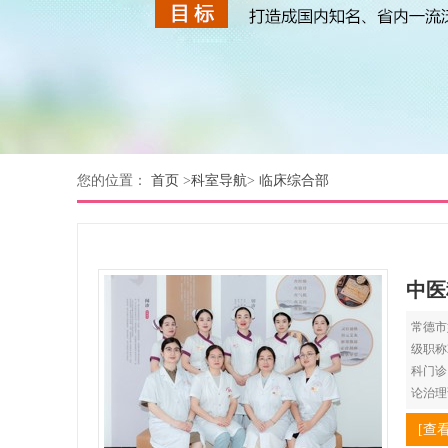
您的位置：
首页
>
科室导航
>
临床综合部
中医
常德市
级职称
科门诊
论治理
[查