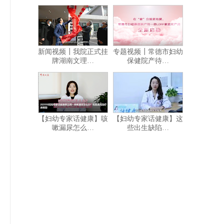
新闻视频┃我院正式挂
专题视频┃常德市妇幼
牌湖南文理…
保健院产待…
【妇幼专家话健康】咳
【妇幼专家话健康】这
嗽漏尿怎么…
些出生缺陷…