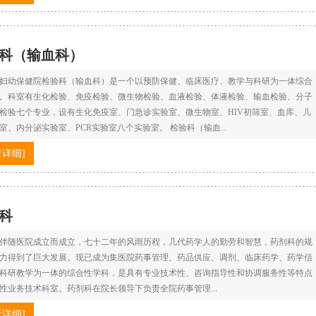
科（输血科）
妇幼保健院检验科（输血科）是一个以预防保健、临床医疗、教学与科研为一体综合
。科室有生化检验、免疫检验、微生物检验、血液检验、体液检验、输血检验、分子
检验七个专业，设有生化免疫室、门急诊实验室、微生物室、HIV初筛室、血库、儿
室、内分泌实验室、PCR实验室八个实验室。 检验科（输血...
看详细]
科
伴随医院成立而成立，七十二年的风雨历程，几代药学人的勤劳和智慧，药剂科的规
力得到了巨大发展。现已成为集医院药事管理、药品供应、调剂、临床药学、药学信
科研教学为一体的综合性学科，是具有专业技术性、咨询指导性和协调服务性等特点
性业务技术科室。药剂科在院长领导下负责全院药事管理...
看详细]