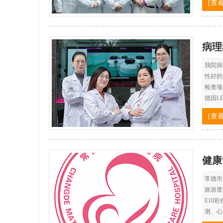
[查
病理
我院病
性好的
检查项
德国LE
[查
健康
常德市
旅游度
E10
测、心