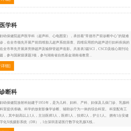
医学科
妇幼保健院超声医学科（超声科、心电图室），承担着“常德市产前诊断中心”的疑难
诊，在全市领先开展产前四维胎儿超声系统筛查、四维应用腔内超声进行妇科疾病的
在全市率先开展床旁肺超声及输卵管超声造影。共发表3篇SCI，CSCD及核心期刊论
余篇，参与国家级课题3项，参与湖南省自然基金湖南省教育...
看详细]
诊断科
妇幼保健院放射科始建于1951年，是为儿科、妇科、产科、妇保及儿保门诊、乳腺科
科室提供准确、科学的放射影像学诊断、辅助诊疗为一体的综合科室。 科室配有工
8人，其中副高以上1人，主治医师3人，医师1人，技师2人，护士1人。 拥有1台安健
字化X线摄影系统（DR），1台深圳圣诺医疗数字化乳腺X线...