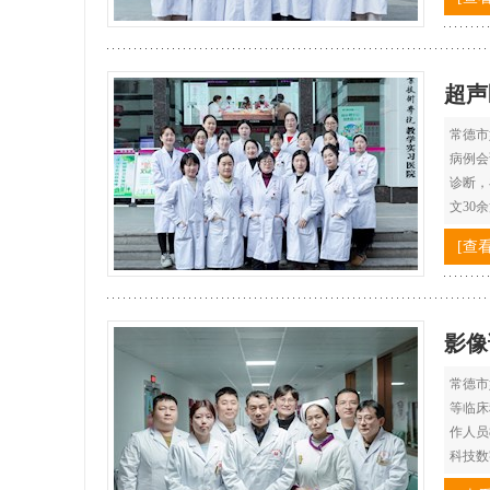
超声
常德市
病例会
诊断，
文30
[查
影像
常德市
等临床
作人员
科技数