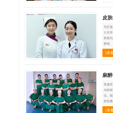
皮肤
为打造
11月
疾病为
肤病、
[查
麻醉
常德市
与科研
伍。现
担负着
[查