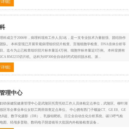
看详细]
科
理科成立于2006年，病理科现有工作人员3名，是一支专业技术力量较强、团结协作
团队。 本科室现已开展常规病理组织切片检查、宫颈细胞学检查、DNA倍体分析等
目。迄今为止已检查组织切片标本量近4万例、细胞学标本量近9万例。 本科室拥有
ICA RM2235切片机、达科为HP300全自动封闭式组织脱水机、派...
看详细]
管理中心
妇幼保健院健康管理中心是武陵区托育托幼工作人员体检定点单位，武陵区、柳叶湖
假区等企事业单位女职工两癌筛查定点单位。 中心拥有西门子螺旋CT、GE E8、GE
彩色B超、数字化摄影（DR）、乳腺钼靶机、日立全自动生化分析系统、碳13呼气检
电图、经颅多普勒、数码电子阴道镜等大批国内外检验检查设备...