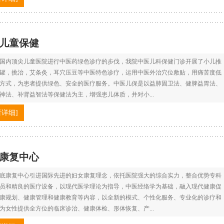
儿童保健
国内顶尖儿童医院进行中医药绿色诊疗的步伐，我院中医儿科保健门诊开展了小儿推
罐，挑治，艾条灸，耳穴压豆等中医特色诊疗，运用中医外治穴位敷贴，用痛苦度低
方式，为患者提供绿色、安全的医疗服务。中医儿保是以益肺固卫法、健脾益胃法、
神法、补肾益智法等保健法为主，增强患儿体质，并对小...
看详细]
康复中心
底康复中心引进国际先进的妇女康复理念，依托医院强大的综合实力，整合优势专科
员和精良的医疗设备，以现代医学理论为指导，中医经络学为基础，融入现代健康促
康规划、健康管理和健康教育等内容，以全新的模式、个性化服务、专业化的诊疗和
为女性提供全方位的临床诊治、健康体检、形体恢复、产...