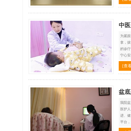
中医
为紧跟
拿，拔
的诊疗
宁心安
[查
盆底
我院盆
医护人
进、健
平台，