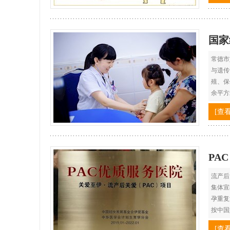
国家
常德市
与遗传
殖、保
余平方
[查
PA
流产后关
集体宣
孕重复
按中国
[查