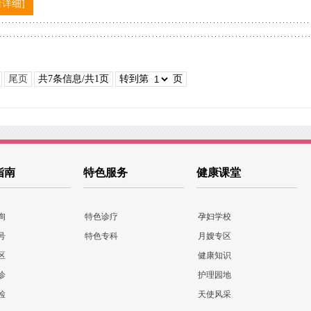
看详细]
尾页
共7条信息/共1页
转到第
页
指南
特色服务
健康课堂
询
特色诊疗
孕妇学校
号
特色专科
月嫂专区
区
健康知识
诊
护理园地
检
天使风采