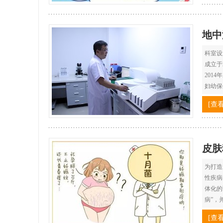
地中
科室设
成立于
201
妇幼保
[查
皮肤
为打造
性疾病
体化的
病”，
[查