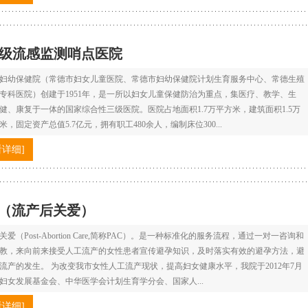
级流感监测哨点医院
妇幼保健院（常德市妇女儿童医院、常德市妇幼保健院计划生育服务中心、常德生殖
专科医院）创建于1951年，是一所以妇女儿童保健防治为重点，集医疗、教学、生
健、康复于一体的国家综合性三级医院。医院占地面积1.7万平方米，建筑面积1.5万
米，固定资产总值5.7亿元，拥有职工480余人，编制床位300...
看详细]
C（流产后关爱）
爱（Post-Abortion Care,简称PAC）。是一种标准化的服务流程，通过一对一咨询和
教，来向前来接受人工流产的女性患者宣传避孕知识，及时落实有效的避孕方法，避
流产的发生。 为改变我市女性人工流产现状，提高妇女健康水平，我院于2012年7月
妇女发展基金会、中华医学会计划生育学分会、国家人...
看详细]