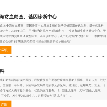
海贫血筛查、基因诊断中心
置 地中海贫血筛查、基因诊断中心隶属常德市妇幼保健院遗传优生科。遗传优生科
2004年，2005年由卫生厅授牌为常德市产前诊断中心、常德市新生疾病筛查中心。于
4年成立地中海贫血血液表型筛查、基因诊断中心，该中心是湘西北地区唯一一家由中国
健协会授牌的“出生缺陷防控耳聋基因检测实验示范基地”...
看详细]
科
成妇幼专科综合实力医院，我院皮肤科主要诊疗疾病为婴幼儿湿疹、尿布皮炎、过敏
、血管瘤、荨麻疹、水痘等多发病常见病以及少见病、疑难病，运用规范、安全、个
诊疗方式为患者提供安全、优质的医疗服务。 1、新生儿痤疮，又称“新生儿脓疱
并不少见，发生于20%新生儿，容易误诊为“婴 儿湿疹”，...
看详细]