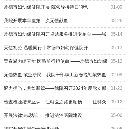
血活动
常德市妇幼保健院开展“院领导接待日”活动
01-09
我院开展本年度第二次无偿献血
08-26
常德市妇幼保健院召开卓越服务推进专题会 ——强
05-14
化整改落实 深化常态化管理
天使礼赞·温暖同行丨常德市妇幼保健院开
05-13
展“5·12”护士节系列活动
青春聚力绽芳华 医路前行担使命 ——常德市妇幼保
05-12
健院2025年青年员工大会圆满召开
无偿热血 敬业济民┃我院干部职工新春挽袖献热血
02-08
聚力担当，共绘新篇——我院召开2024年度党支部
01-23
书记 “双述双评”工作会议
检查检验结果互认，让就医之路更顺畅 ——让群众
09-12
省钱、省时、更省心！
开展法律法规培训 推进法治医院建设
05-06
我院开展中层骨干演讲活动
05-06