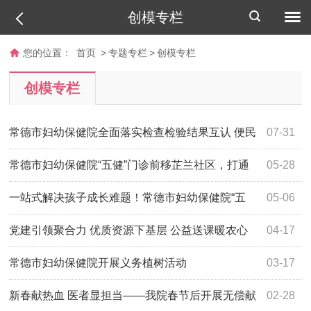
创模专栏
您的位置：
首页
>
专题专栏
>
创模专栏
创模专栏
常德市妇幼保健院全面落实检查检验结果互认 便民
07-31
惠民出实效
常德市妇幼保健院“五健”门诊前移芷兰社区，打通
05-28
儿童健康服务“最后一公里”
一站式解决孩子成长难题！常德市妇幼保健院“五
05-06
健”多学科筛查门诊开诊
党建引领聚合力 优质资源下基层 公益送课暖农心
04-17
常德市妇幼保健院开展义务植树活动
03-17
新春献热血 医者显担当——我院春节后开展无偿献
02-28