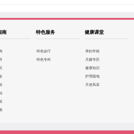
指南
特色服务
健康课堂
询
特色诊疗
孕妇学校
号
特色专科
月嫂专区
区
健康知识
诊
护理园地
检
天使风采
知
航
南