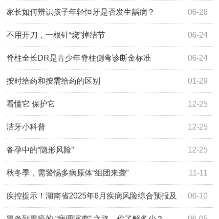
家长如何辨识孩子年轻恒牙是否发生龋病？
06-26
不用开刀，一根针“烧”掉结节
06-24
脊柱全长DR是青少年脊柱侧弯诊断金标准
06-24
按时给药和按需给药的区别
01-29
看懂它 保护它
12-25
洁牙小科普
12-25
备孕中的“隐形风险”
12-25
秋冬季，需警惕多病原体“组团来袭”
11-11
疾控提示！湖南省2025年6月疾病风险综合预报及
06-10
防疫指数
胃炎到胃癌的 “病理演变” 之路，你了解多少？
06-05