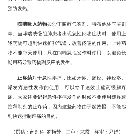
预防发热。
咳喘吸入药物
如沙丁胺醇气雾剂、特布他林气雾剂
等。当哮喘或慢阻肺患者出现急性闷喘症状时，使用上
述药物可起到快速扩张气道，改善闷喘的作用。上述药
物不能每天使用，只在闷喘急性发作时使用，以避免长
期用药导致药物副反应的发生。
止疼药
对于急性疼痛，比如牙疼、痛经、神经疼、
爆发疼急性发作的使用，可以给予速效止痛药缓解疼
痛。大家还要记得急性疼痛发作的时候不要使用缓释或
控释制剂的止疼药，因为这些药物由于起效慢，不能起
到快速控制疼痛的目的
。
（撰稿：药剂科 罗梅芳 二审：龙霞 终审：尹婵）