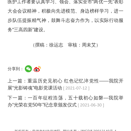
医护工作者要认真学习、领会、落实全市“两优一先”表彰
大会会议精神，积极向先进模范、身边榜样学习，进一
步队伍提振精气神，鼓舞斗志奋力作为，以实际行动服
务“三高四新”建设。
（撰稿：徐运志 审核：周未艾）
分享到：
上一篇：
重温历史见初心 红色记忆淬党性——我院开
展“光影铸魂”电影党课活动
[ 2021-07-12 ]
下一篇：
一百年征程浩荡，五十载初心如磐—我院举
办“光荣在党50年”纪念章颁发仪式
[ 2021-06-30 ]